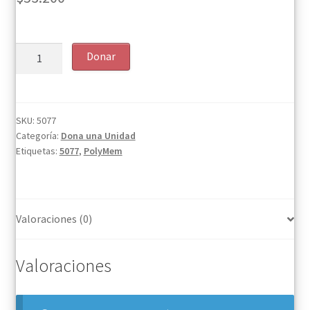
PolyMem
Donar
Rosado
Standard
17cm
X
SKU:
5077
Categoría:
Dona una Unidad
19cm
Etiquetas:
5077
,
PolyMem
cantidad
Valoraciones (0)
Valoraciones