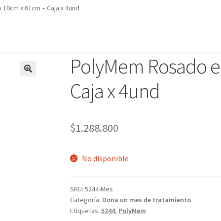
 10cm x 61cm – Caja x 4und
PolyMem Rosado en
🔍
Caja x 4und
$
1.288.800
No disponible
SKU:
5244-Mes
Categoría:
Dona un mes de tratamiento
Etiquetas:
5244
,
PolyMem